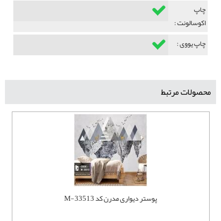
چاپ
اکوسالونت :
چاپ یووی :
محصولات مرتبط
پوستر دیواری مدرن کد M-33513