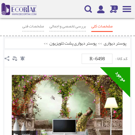
0
مشخصات کلی
بررسی تخصصی و اجمالی
مشخصات فنی
محصولات مرتبط
نظرات
پوستر دیواری
>>
پوستر دیواری پشت تلویزیون
>>
R-6498
کد کالا :