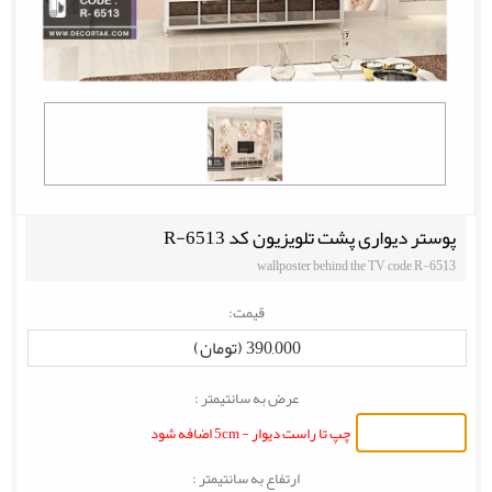
پوستر دیواری پشت تلویزیون کد R-6513
wallposter behind the TV code R-6513
قیمت:
390,000 (تومان)
عرض به سانتیمتر :
چپ تا راست دیوار - 5cm اضافه شود
ارتفاع به سانتیمتر :