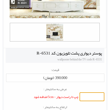
پوستر دیواری پشت تلویزیون کد R-6531
wallposter behind the TV code R-6531
قیمت:
390,000 (تومان)
عرض به سانتیمتر :
چپ تا راست دیوار - 5cm اضافه شود
ارتفاع به سانتیمتر :