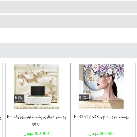
پوستر دیواری چهره کد F-33517
پوستر دیواری پشت تلویزیون کد R-
6531
390,000 تومان
390,000 تومان