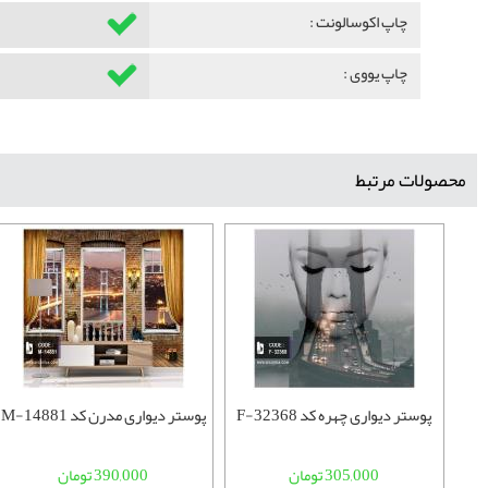
چاپ اکوسالونت :
چاپ یووی :
محصولات مرتبط
پوستر دیواری چهره کد F-32368
پوستر دیواری مدرن کد M-14881
305,000 تومان
390,000 تومان