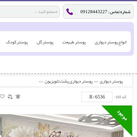
شماره تماس : 09128443227
انواع پوستر دیواری
پوستر طبیعت
پوستر گل
پوستر کودک
پوستر دیواری
>>
پوستر دیواری پشت تلویزیون
>>
R-6536
کد کالا :