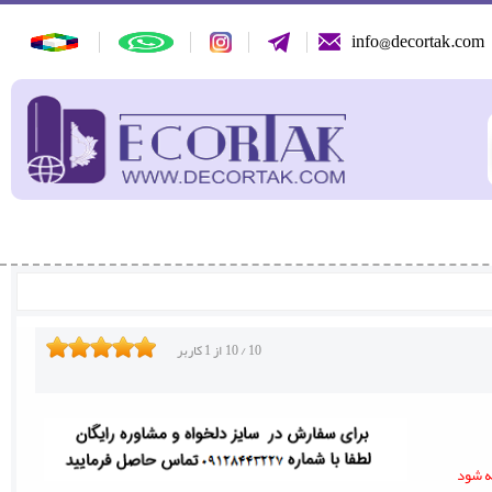
info@decortak.com
10
/
10
از
1
کاربر