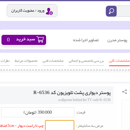
ورود / عضویت کاربران
0
پوستر مدرن
تصاویر اجرا شده
مشخصات کلی
بررسی تخصصی و اجمالی
مشخصات فنی
محصولات مرتبط
نظرات
پوستر دیواری پشت تلویزیون کد R-6536
wallposter behind the TV code R-6536
390,000 (تومان)
قیمت:
عرض به سانتیمتر :
چپ تا راست دیوار - 5cm اضافه شود