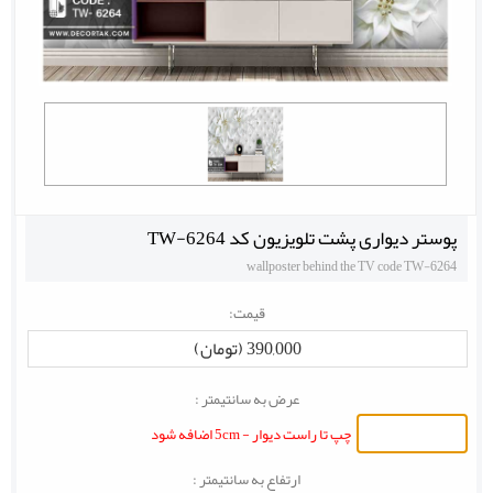
پوستر دیواری پشت تلویزیون کد TW-6264
wallposter behind the TV code TW-6264
قیمت:
390,000 (تومان)
عرض به سانتیمتر :
چپ تا راست دیوار - 5cm اضافه شود
ارتفاع به سانتیمتر :