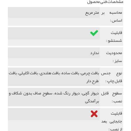
مشخصات فنی محصول
محاسبه بر
متر مربع
اساس :
قابلیت
شستشو :
محدودیت
ندارد
سایز :
نوع جنس
بافت چرمی، بافت ساده، بافت هلندی، بافت اکلیلی، بافت
قابل چاپ :
طرح دار
سطوح قابل
دیوار گچی، دیوار رنگ شده، سطوح صاف بدون شکاف و
نصب :
برآمدگی
قابلیت
جابجایی بعد
از نصب :